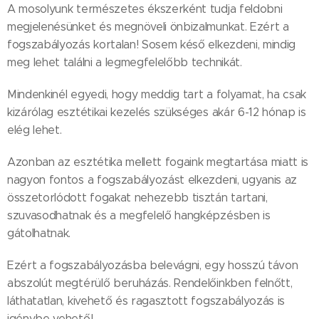
A mosolyunk természetes ékszerként tudja feldobni
megjelenésünket és megnöveli önbizalmunkat. Ezért a
fogszabályozás kortalan! Sosem késő elkezdeni, mindig
meg lehet találni a legmegfelelőbb technikát.
Mindenkinél egyedi, hogy meddig tart a folyamat, ha csak
kizárólag esztétikai kezelés szükséges akár 6-12 hónap is
elég lehet.
Azonban az esztétika mellett fogaink megtartása miatt is
nagyon fontos a fogszabályozást elkezdeni, ugyanis az
összetorlódott fogakat nehezebb tisztán tartani,
szuvasodhatnak és a megfelelő hangképzésben is
gátolhatnak.
Ezért a fogszabályozásba belevágni, egy hosszú távon
abszolút megtérülő beruházás. Rendelőinkben felnőtt,
láthatatlan, kivehető és ragasztott fogszabályozás is
igénybe vehető!