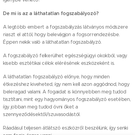
De mi is az a láthatatlan fogszabályozó?
A legtöbb embert a fogszabályzás látványos módszere
riaszt el attól, hogy belevágjon a fogsorrendezésbe.
Éppen nekik való a láthatatlan fogszabályzó.
A fogszabályzó felkerülhet egészségügyi okokból, vagy
kisebb esztétikai célok elérésének eszközeként is.
A láthatatlan fogszabályzó előnye, hogy minden
étkezéshez kiveheted, így nem kell azon aggódnod, hogy
beleragad valami. A fogaidat is könnyebben meg tudod
tisztítani, mint egy hagyományos fogszabályzó esetében,
így jobban meg tudod óvni őket a
szennyeződésektől/szuvasodástól.
Ráadásul teljesen átlátszó eszközről beszélünk, így senki